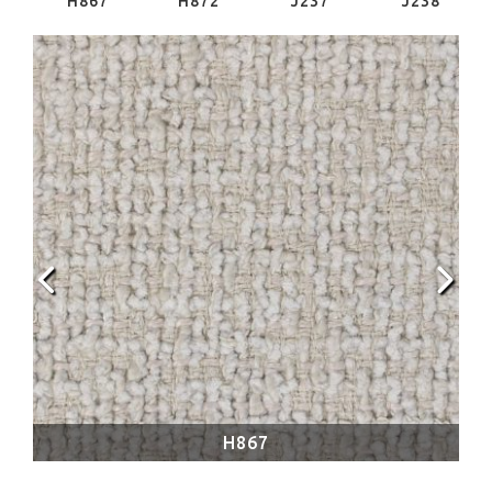
H867
H872
J237
J238
H867