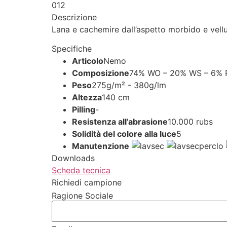
012
Descrizione
Lana e cachemire dall’aspetto morbido e vellu
Specifiche
Articolo
Nemo
Composizione
74% WO – 20% WS – 6% 
Peso
275g/m² - 380g/lm
Altezza
140 cm
Pilling
-
Resistenza all’abrasione
10.000 rubs
Solidità del colore alla luce
5
Manutenzione
Downloads
Scheda tecnica
Richiedi campione
Ragione Sociale