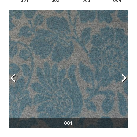
001
002
003
004
001