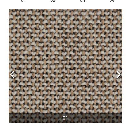
01
02
04
06
01