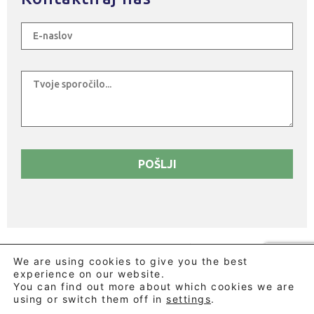
© 2026 BLUE KOMPANY D.O.O. - Slovenja Vas 75, 2288
We are using cookies to give you the best
HAJDINA Slovenia - DDV SI79760457
experience on our website.
You can find out more about which cookies we are
Website created by Leonardo Barni
using or switch them off in
settings
.