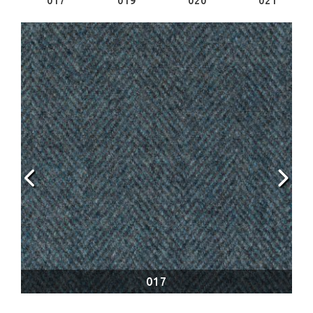
017
019
020
021
017