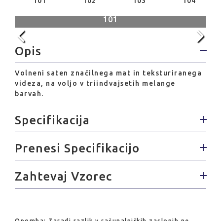
101
102
103
104
101
Opis
Volneni saten značilnega mat in teksturiranega
videza, na voljo v triindvajsetih melange
barvah.
Specifikacija
Prenesi Specifikacijo
Zahtevaj Vzorec
Opomba: Zaradi razlik v računalniških zaslonih ne