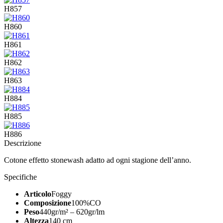
H857
H860
H861
H862
H863
H884
H885
H886
Descrizione
Cotone effetto stonewash adatto ad ogni stagione dell’anno.
Specifiche
Articolo
Foggy
Composizione
100%CO
Peso
440gr/m² – 620gr/lm
Altezza
140 cm