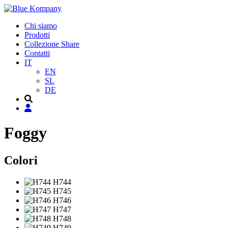
Chi siamo
Prodotti
Collezione Share
Contatti
IT
EN
SL
DE
Foggy
Colori
H744
H745
H746
H747
H748
H749