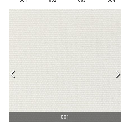
001
002
003
004
001