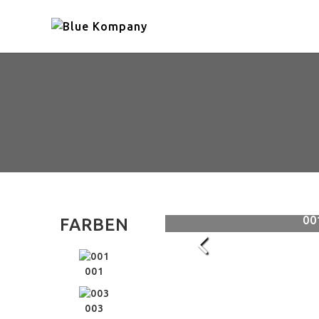
011
00
FARBEN
001
003